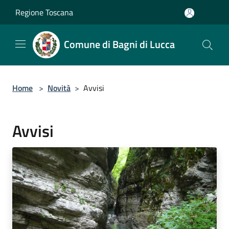
Salta al contenuto principale
Regione Toscana
Comune di Bagni di Lucca
Home
>
Novità
>
Avvisi
Avvisi