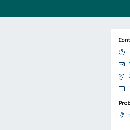
Cont
Prob