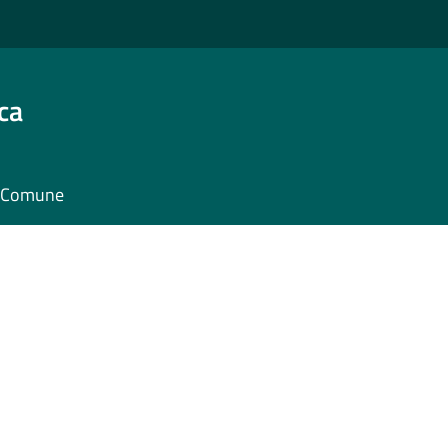
ca
il Comune