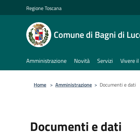
Salta al contenuto principale
Regione Toscana
Comune di Bagni di Luc
Amministrazione
Novità
Servizi
Vivere 
Home
>
Amministrazione
>
Documenti e dati
Documenti e dati