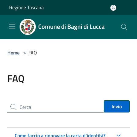
Salta al contenuto principale
Regione Toscana
Comune di Bagni di Lucca
Home
>
FAQ
FAQ
Cerca nel sito
Invio
Come faccio a rinnovare la carta d'identità?