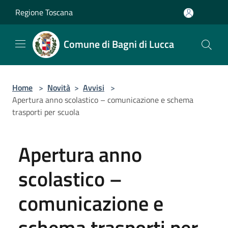
Salta al contenuto principale
Regione Toscana
Comune di Bagni di Lucca
Home
>
Novità
>
Avvisi
>
Apertura anno scolastico – comunicazione e schema
trasporti per scuola
Apertura anno
scolastico –
comunicazione e
schema trasporti per