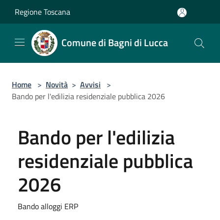
Salta al contenuto principale
Regione Toscana
Comune di Bagni di Lucca
Home
>
Novità
>
Avvisi
>
Bando per l'edilizia residenziale pubblica 2026
Bando per l'edilizia
residenziale pubblica
2026
Bando alloggi ERP