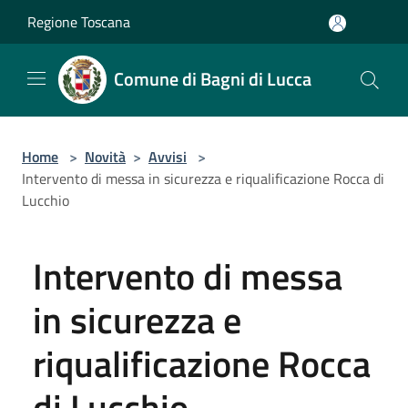
Salta al contenuto principale
Regione Toscana
Comune di Bagni di Lucca
Home
>
Novità
>
Avvisi
>
Intervento di messa in sicurezza e riqualificazione Rocca di
Lucchio
Intervento di messa
in sicurezza e
riqualificazione Rocca
di Lucchio