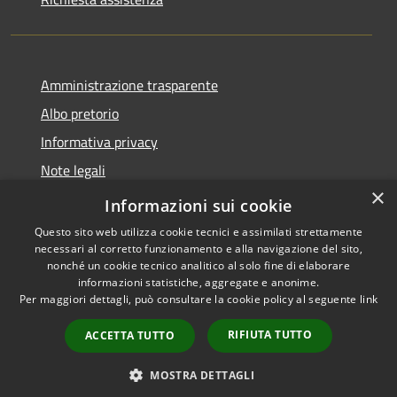
Amministrazione trasparente
Albo pretorio
Informativa privacy
Note legali
×
Dichiarazione di accessibilità
Informazioni sui cookie
Questo sito web utilizza cookie tecnici e assimilati strettamente
necessari al corretto funzionamento e alla navigazione del sito,
nonché un cookie tecnico analitico al solo fine di elaborare
informazioni statistiche, aggregate e anonime.
RSS
Copyright © 2026 • Comune di
Per maggiori dettagli, può consultare la cookie policy al seguente
link
Accessibilità
Bagni di Lucca • Powered by
Privacy
Municipium
Accesso
•
RIFIUTA TUTTO
ACCETTA TUTTO
Cookie
redazione
Mappa del sito
MOSTRA DETTAGLI