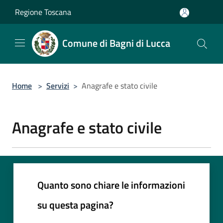
Salta al contenuto principale
Regione Toscana
Comune di Bagni di Lucca
Home
>
Servizi
>
Anagrafe e stato civile
Anagrafe e stato civile
Quanto sono chiare le informazioni
su questa pagina?