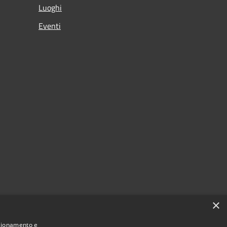
Luoghi
Eventi
×
nzionamento e