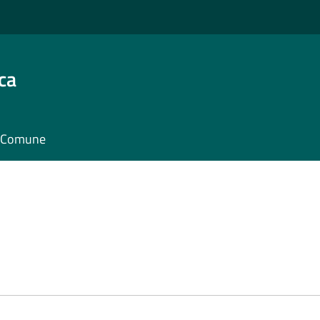
ca
il Comune