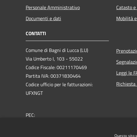
Personale Amministrativo
Catasto e
Documenti e dati
Mobilità e
CONTATTI
Comune di Bagni di Lucca (LU)
Prenotaz
Via Umberto I, 103 - 55022
Segnalazi
Codice Fiscale: 00211170469
Leggi le 
Partita IVA: 00371830464
Richiesta
Codice ufficio per le fatturazioni:
UFXNGT
PEC:
comunebagnidilucca@postacert.toscana.it
Centralino Unico: + 39 0583 809911
Questo sito 