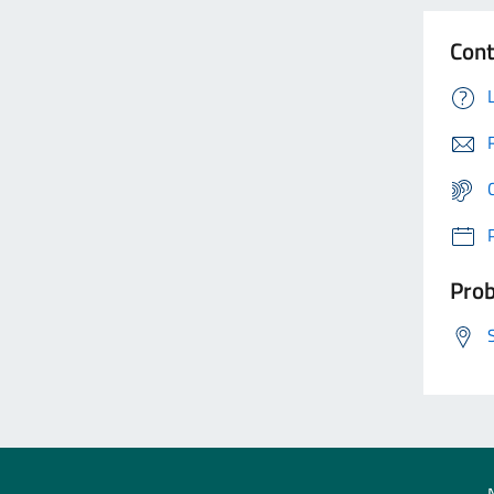
Cont
Prob