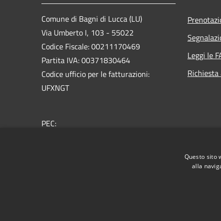
Comune di Bagni di Lucca (LU)
Prenotaz
Via Umberto I, 103 - 55022
Segnalazi
Codice Fiscale: 00211170469
Leggi le 
Partita IVA: 00371830464
Richiesta
Codice ufficio per le fatturazioni:
UFXNGT
PEC:
comunebagnidilucca@postacert.toscana.it
Centralino Unico: + 39 0583 809911
Questo sito 
alla navig
RSS
Accessibilità
Privacy
Cookie
Mappa de