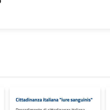
o
Cittadinanza italiana "iure sanguinis"
Procedimento di cittadinanza italiana