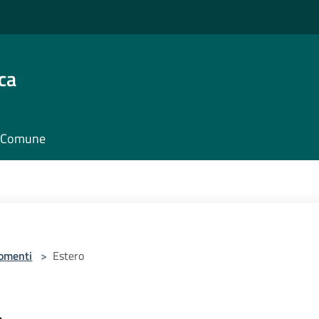
ca
il Comune
omenti
>
Estero