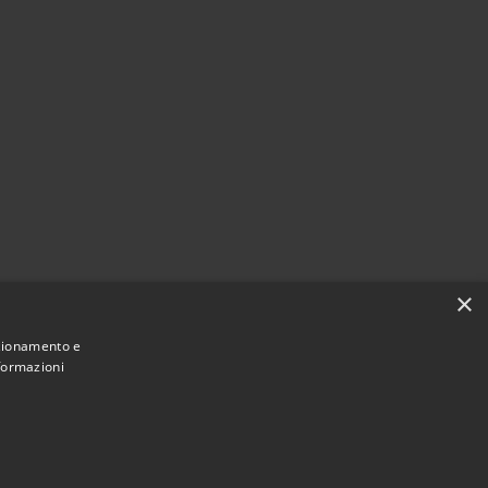
×
nzionamento e
nformazioni
Municipium
Accesso
ne di Bagni di Lucca • Powered by
•