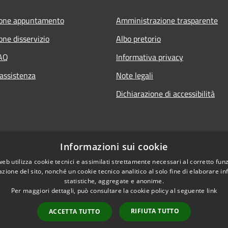
ione appuntamento
Amministrazione trasparente
one disservizio
Albo pretorio
FAQ
Informativa privacy
 assistenza
Note legali
Dichiarazione di accessibilità
Informazioni sui cookie
web utilizza cookie tecnici e assimilati strettamente necessari al corretto fu
azione del sito, nonché un cookie tecnico analitico al solo fine di elaborare i
statistiche, aggregate e anonime.
Per maggiori dettagli, può consultare la cookie policy al seguente
link
RIFIUTA TUTTO
ACCETTA TUTTO
l sito
Copyright © 2026 • Comu