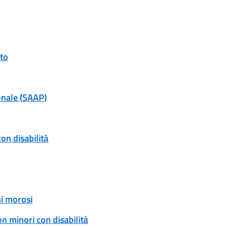
tto
onale (SAAP)
on disabilità
ni morosi
n minori con disabilità