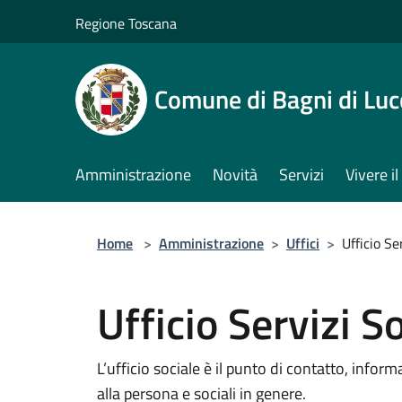
Salta al contenuto principale
Regione Toscana
Comune di Bagni di Luc
Amministrazione
Novità
Servizi
Vivere 
Home
>
Amministrazione
>
Uffici
>
Ufficio Se
Ufficio Servizi So
L’ufficio sociale è il punto di contatto, inform
alla persona e sociali in genere.