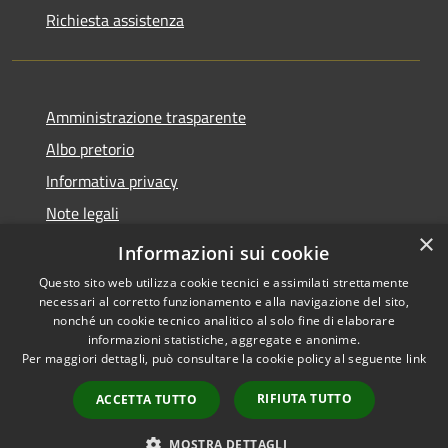
Richiesta assistenza
Amministrazione trasparente
Albo pretorio
Informativa privacy
Note legali
×
Dichiarazione di accessibilità
Informazioni sui cookie
Questo sito web utilizza cookie tecnici e assimilati strettamente
necessari al corretto funzionamento e alla navigazione del sito,
nonché un cookie tecnico analitico al solo fine di elaborare
informazioni statistiche, aggregate e anonime.
RSS
Copyright © 2026 • Comune di
Per maggiori dettagli, può consultare la cookie policy al seguente
link
Accessibilità
Bagni di Lucca • Powered by
Privacy
Municipium
Accesso
•
RIFIUTA TUTTO
ACCETTA TUTTO
Cookie
redazione
Mappa del sito
MOSTRA DETTAGLI