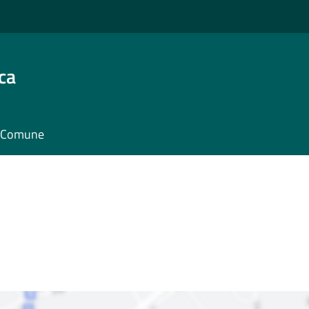
ca
il Comune