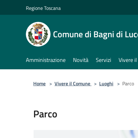
Salta al contenuto principale
Regione Toscana
Comune di Bagni di Luc
Amministrazione
Novità
Servizi
Vivere 
Home
>
Vivere il Comune
>
Luoghi
>
Parco
Parco