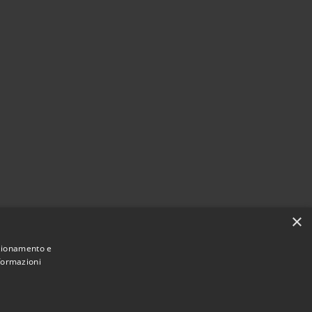
×
nzionamento e
nformazioni