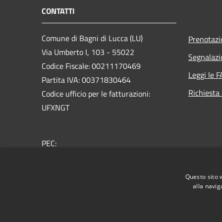
CONTATTI
Comune di Bagni di Lucca (LU)
Prenotaz
Via Umberto I, 103 - 55022
Segnalazi
Codice Fiscale: 00211170469
Leggi le 
Partita IVA: 00371830464
Richiesta
Codice ufficio per le fatturazioni:
UFXNGT
PEC:
comunebagnidilucca@postacert.toscana.it
Centralino Unico: + 39 0583 809911
Questo sito 
alla navig