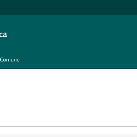
ca
il Comune