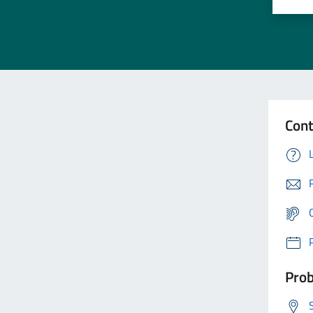
Cont
Prob