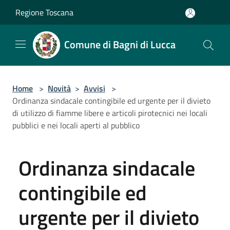
Salta al contenuto principale
Regione Toscana
Comune di Bagni di Lucca
Home
>
Novità
>
Avvisi
>
Ordinanza sindacale contingibile ed urgente per il divieto
di utilizzo di fiamme libere e articoli pirotecnici nei locali
pubblici e nei locali aperti al pubblico
Ordinanza sindacale
contingibile ed
urgente per il divieto