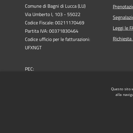
Comune di Bagni di Lucca (LU)
Prenotaz
Via Umberto I, 103 - 55022
Segnalazi
Codice Fiscale: 00211170469
Leggi le 
Partita IVA: 00371830464
Richiesta
Codice ufficio per le fatturazioni:
UFXNGT
PEC:
comunebagnidilucca@postacert.toscana.it
Centralino Unico: + 39 0583 809911
Questo sito 
alla navig
RSS
Accessibilità
Privacy
Cookie
Mappa de