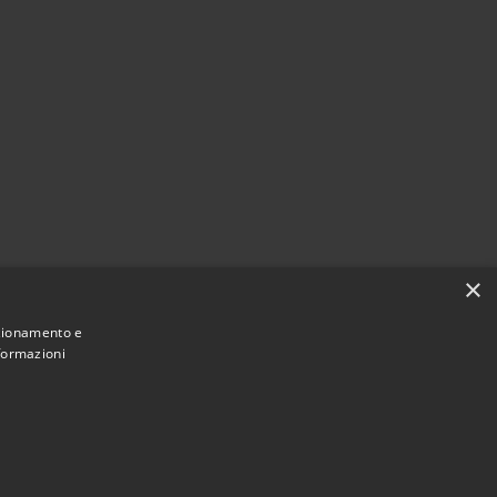
×
nzionamento e
nformazioni
Municipium
Accesso
ne di Bagni di Lucca • Powered by
•
redazione