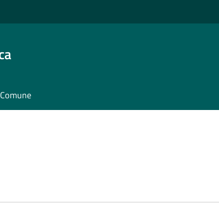
ca
il Comune