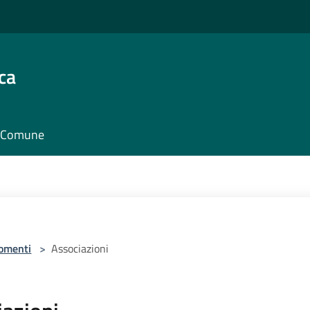
ca
il Comune
omenti
>
Associazioni