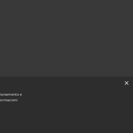
×
nzionamento e
nformazioni
Municipium
Accesso
ne di Bagni di Lucca • Powered by
•