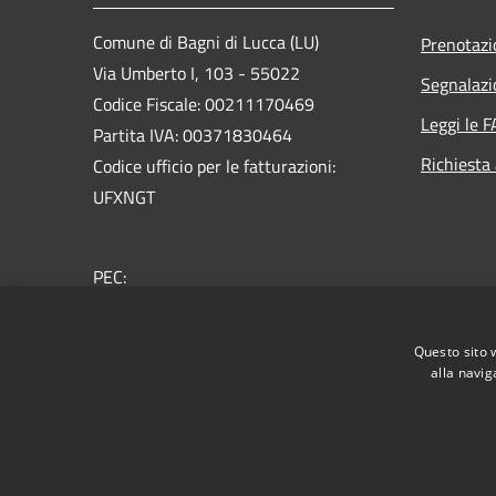
Comune di Bagni di Lucca (LU)
Prenotaz
Via Umberto I, 103 - 55022
Segnalazi
Codice Fiscale: 00211170469
Leggi le 
Partita IVA: 00371830464
Richiesta
Codice ufficio per le fatturazioni:
UFXNGT
PEC:
comunebagnidilucca@postacert.toscana.it
Centralino Unico: + 39 0583 809911
Questo sito 
alla navig
RSS
Accessibilità
Privacy
Cookie
Mappa de