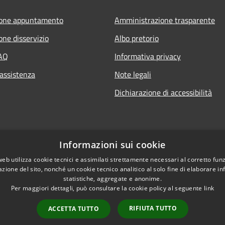
ione appuntamento
Amministrazione trasparente
one disservizio
Albo pretorio
FAQ
Informativa privacy
 assistenza
Note legali
Dichiarazione di accessibilità
Informazioni sui cookie
web utilizza cookie tecnici e assimilati strettamente necessari al corretto fu
azione del sito, nonché un cookie tecnico analitico al solo fine di elaborare i
statistiche, aggregate e anonime.
Per maggiori dettagli, può consultare la cookie policy al seguente
link
RIFIUTA TUTTO
ACCETTA TUTTO
l sito
Copyright © 2026 • Comu