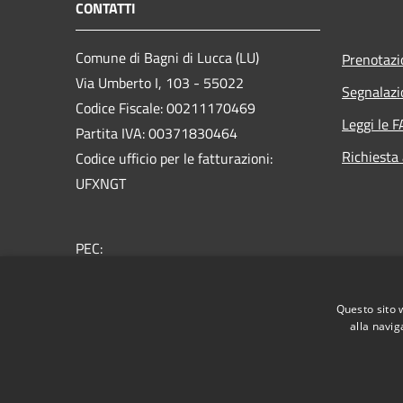
CONTATTI
Comune di Bagni di Lucca (LU)
Prenotaz
Via Umberto I, 103 - 55022
Segnalazi
Codice Fiscale: 00211170469
Leggi le 
Partita IVA: 00371830464
Richiesta
Codice ufficio per le fatturazioni:
UFXNGT
PEC:
comunebagnidilucca@postacert.toscana.it
Centralino Unico: + 39 0583 809911
Questo sito 
alla navig