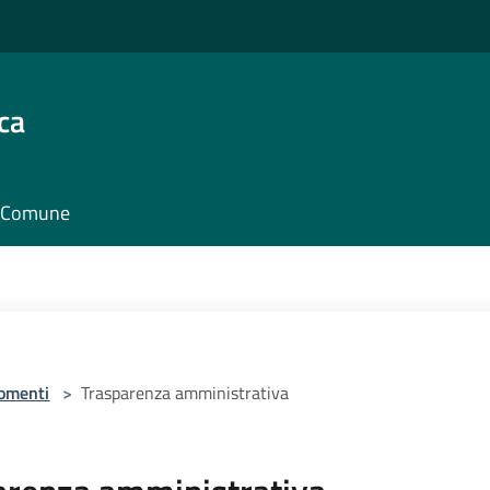
ca
il Comune
omenti
>
Trasparenza amministrativa