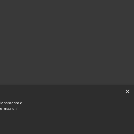
×
nzionamento e
nformazioni