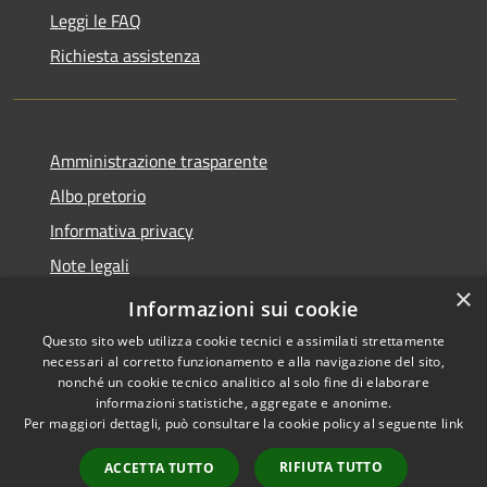
Leggi le FAQ
Richiesta assistenza
Amministrazione trasparente
Albo pretorio
Informativa privacy
Note legali
×
Dichiarazione di accessibilità
Informazioni sui cookie
Questo sito web utilizza cookie tecnici e assimilati strettamente
necessari al corretto funzionamento e alla navigazione del sito,
nonché un cookie tecnico analitico al solo fine di elaborare
informazioni statistiche, aggregate e anonime.
RSS
Copyright © 2026 • Comune di
Per maggiori dettagli, può consultare la cookie policy al seguente
link
Accessibilità
Bagni di Lucca • Powered by
Privacy
Municipium
Accesso
•
RIFIUTA TUTTO
ACCETTA TUTTO