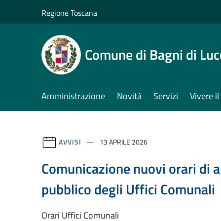
Salta al contenuto principale
Regione Toscana
Comune di Bagni di Luc
Amministrazione
Novità
Servizi
Vivere 
AVVISI
13 APRILE 2026
Comunicazione nuovi orari di a
pubblico degli Uffici Comunali
Orari Uffici Comunali