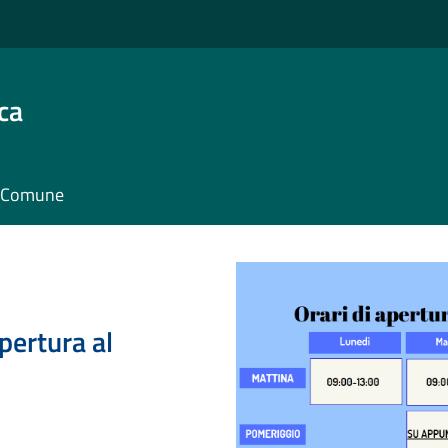
ca
il Comune
pertura al