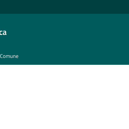
ca
il Comune