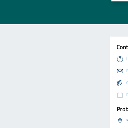
Cont
Prob