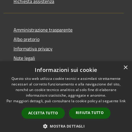
Richiesta assistenza
Amministrazione trasparente
Albo pretorio
Informativa privacy
Note legali
×
Dichiarazione di accessibilità
Informazioni sui cookie
Questo sito web utilizza cookie tecnici e assimilati strettamente
necessari al corretto funzionamento e alla navigazione del sito,
nonché un cookie tecnico analitico al solo fine di elaborare
informazioni statistiche, aggregate e anonime.
RSS
Copyright © 2026 • Comune di
Per maggiori dettagli, può consultare la cookie policy al seguente
link
Accessibilità
Bagni di Lucca • Powered by
Privacy
Municipium
Accesso
•
RIFIUTA TUTTO
ACCETTA TUTTO
Cookie
redazione
Mappa del sito
MOSTRA DETTAGLI