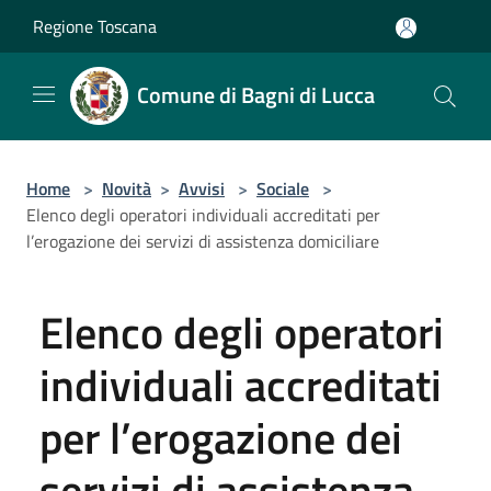
Salta al contenuto principale
Regione Toscana
Comune di Bagni di Lucca
Home
>
Novità
>
Avvisi
>
Sociale
>
Elenco degli operatori individuali accreditati per
l’erogazione dei servizi di assistenza domiciliare
Elenco degli operatori
individuali accreditati
per l’erogazione dei
servizi di assistenza