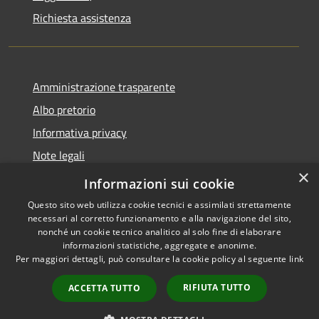
Richiesta assistenza
Amministrazione trasparente
Albo pretorio
Informativa privacy
Note legali
×
Dichiarazione di accessibilità
Informazioni sui cookie
Questo sito web utilizza cookie tecnici e assimilati strettamente
necessari al corretto funzionamento e alla navigazione del sito,
nonché un cookie tecnico analitico al solo fine di elaborare
informazioni statistiche, aggregate e anonime.
RSS
Copyright © 2026 • Comune di
Per maggiori dettagli, può consultare la cookie policy al seguente
link
Accessibilità
Bagni di Lucca • Powered by
Privacy
Municipium
Accesso
•
RIFIUTA TUTTO
ACCETTA TUTTO
Cookie
redazione
Mappa del sito